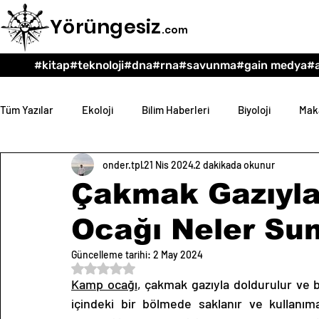
Yörüngesiz
.com
#kitap
#teknoloji
#dna
#rna
#savunma
#gain medya
#a
Tüm Yazılar
Ekoloji
Bilim Haberleri
Biyoloji
Maka
onder.tpl
21 Nis 2024
2 dakikada okunur
Teknoloji
Psikoloji
Eğitim
Felsefe
Çakmak Gazıyla
Ocağı Neler Su
Güncelleme tarihi:
2 May 2024
5 üzerinden NaN yıldız
Kamp ocağı
, çakmak gazıyla doldurulur ve 
içindeki bir bölmede saklanır ve kullanıma