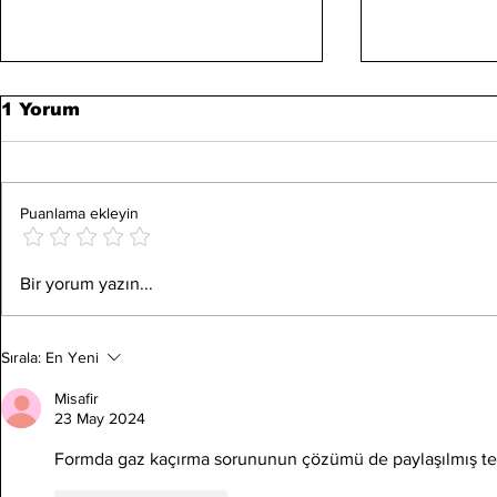
1 Yorum
Puanlama ekleyin
Sigarayı Bıraktıran
Tabancayl
Bir yorum yazın...
Kolye İşe Yarar Mı?
Atışlar Ya
Sırala:
En Yeni
Misafir
23 May 2024
Formda gaz kaçırma sorununun çözümü de paylaşılmış te