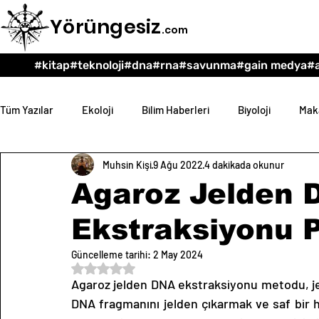
Yörüngesiz
.com
#kitap
#teknoloji
#dna
#rna
#savunma
#gain medya
#a
Tüm Yazılar
Ekoloji
Bilim Haberleri
Biyoloji
Maka
Muhsin Kişi
9 Ağu 2022
4 dakikada okunur
Teknoloji
Psikoloji
Eğitim
Felsefe
Agaroz Jelden 
Ekstraksiyonu 
Güncelleme tarihi:
2 May 2024
5 üzerinden NaN yıldız
Agaroz jelden DNA ekstraksiyonu metodu, jel 
DNA fragmanını jelden çıkarmak ve saf bir ha