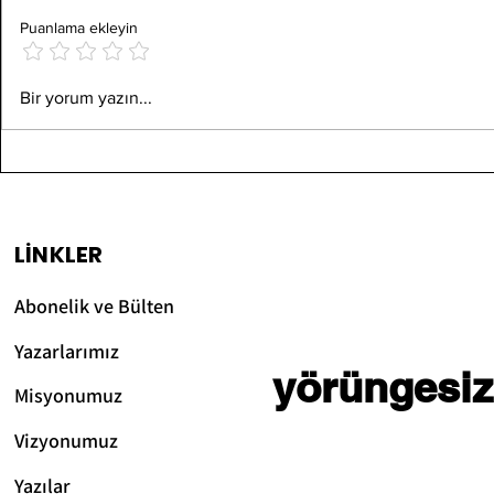
Puanlama ekleyin
PCR (Polimeraz Zincir
DNA İzola
Bir yorum yazın...
Reaksiyonu) ve
Yöntemler
Bileşenleri
LİNKLER
Abonelik ve Bülten
Yazarlarımız
yörüngesiz
Misyonumuz
Vizyonum
uz
Yazılar