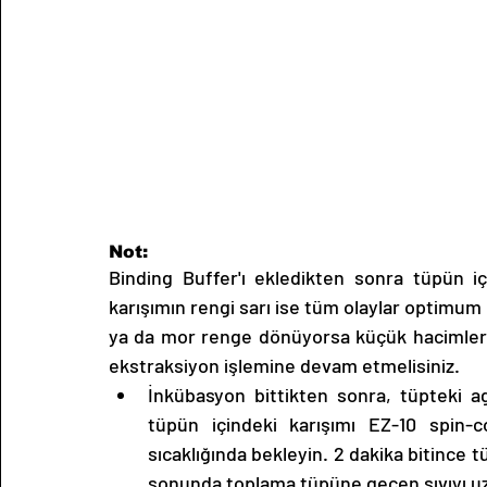
Not: 
Binding Buffer'ı ekledikten sonra tüpün içe
karışımın rengi sarı ise tüm olaylar optimum
ya da mor renge dönüyorsa küçük hacimlerd
ekstraksiyon işlemine devam etmelisiniz.
İnkübasyon bittikten sonra, tüpteki
tüpün içindeki karışımı EZ-10 spin-
sıcaklığında bekleyin. 2 dakika bitince t
sonunda toplama tüpüne geçen sıvıyı uza