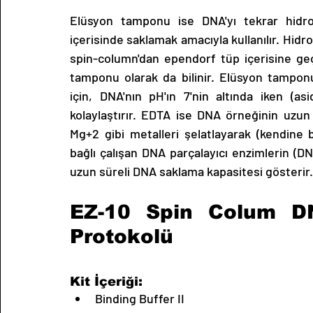
Elüsyon tamponu ise DNA'yı tekrar hidro
içerisinde saklamak amacıyla kullanılır. Hidr
spin-column'dan ependorf tüp içerisine geç
tamponu olarak da bilinir. Elüsyon tamponu, 
için, DNA'nın pH'ın 7'nin altında iken (as
kolaylaştırır. EDTA ise DNA örneğinin uzun 
Mg+2 gibi metalleri şelatlayarak (kendine b
bağlı çalışan DNA parçalayıcı enzimlerin (DNaz'
uzun süreli DNA saklama kapasitesi gösterir. 
EZ-10 Spin Colum DN
Protokolü
Kit İçeriği:
Binding Buffer II