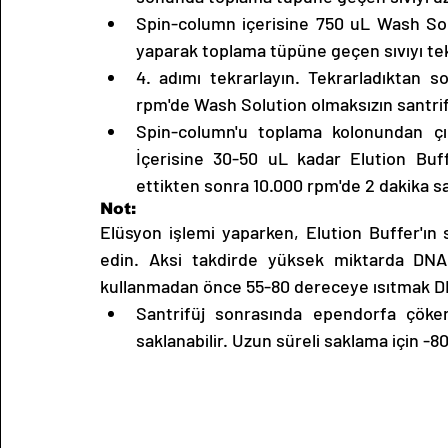
Spin-column içerisine 750 uL Wash Solu
yaparak toplama tüpüne geçen sıvıyı tek
4. adımı tekrarlayın. Tekrarladıktan s
rpm'de Wash Solution olmaksızın santrif
Spin-column'u toplama kolonundan çıka
İçerisine 30-50 uL kadar Elution Buff
ettikten sonra 10.000 rpm'de 2 dakika sa
Not:
Elüsyon işlemi yaparken, Elution Buffer'ın
edin. Aksi takdirde yüksek miktarda DNA 
kullanmadan önce 55-80 dereceye ısıtmak DNA
Santrifüj sonrasında ependorfa çöke
saklanabilir. Uzun süreli saklama için -8