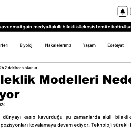
savunma
#gain medya
#akıllı bileklik
#ekosistem
#nikotin
#s
rleri
Biyoloji
Makalelerimiz
Yaşam
Edebiyat
24
2 dakikada okunur
im
Felsefe
Bileklik Modelleri Ne
yor
024
dız
n dünyayı kasıp kavurduğu şu zamanlarda akıllı bileklik 
 pozisyonları kovalamaya devam ediyor. Teknoloji sürekli ke