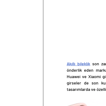
Akıllı bileklik
 son za
önderlik eden marka
Huawei ve Xiaomi gib
girseler de son kul
tasarımlarda ve özell