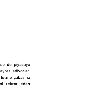
se de piyasaya 
yret ediyorlar. 
rletme çabasına 
ini tekrar eden 