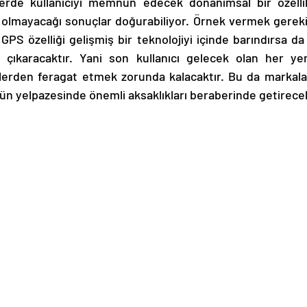
rde kullanıcıyı memnun edecek donanımsal bir özelli
lmayacağı sonuçlar doğurabiliyor. Örnek vermek gerekirse
PS özelliği gelişmiş bir teknolojiyi içinde barındırsa da bi
çıkaracaktır. Yani son kullanıcı gelecek olan her yeni
lerden feragat etmek zorunda kalacaktır. Bu da markala
rün yelpazesinde önemli aksaklıkları beraberinde getirecek