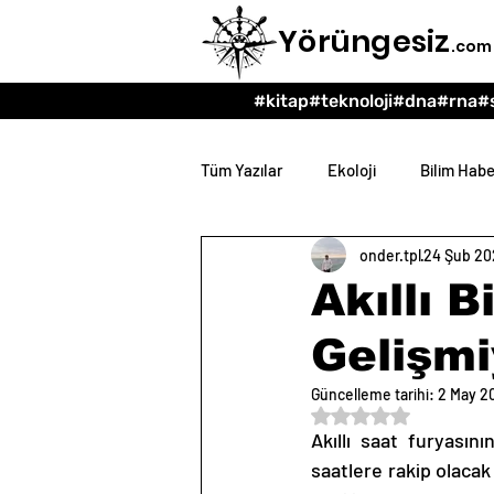
Yörüngesiz
.com
#kitap
#teknoloji
#dna
#rna
#
Tüm Yazılar
Ekoloji
Bilim Habe
onder.tpl
24 Şub 20
Teknoloji
Psikoloji
Eğit
Akıllı 
Gelişmi
Güncelleme tarihi:
2 May 2
5 üzerinden NaN yıl
Akıllı saat furyasını
saatlere rakip olacak