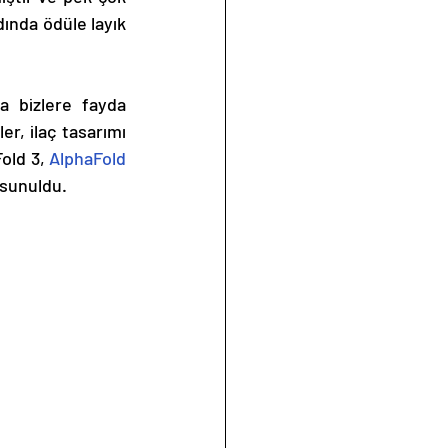
dında ödüle layık 
a bizlere fayda 
r, ilaç tasarımı 
old 3, 
AlphaFold 
a sunuldu.