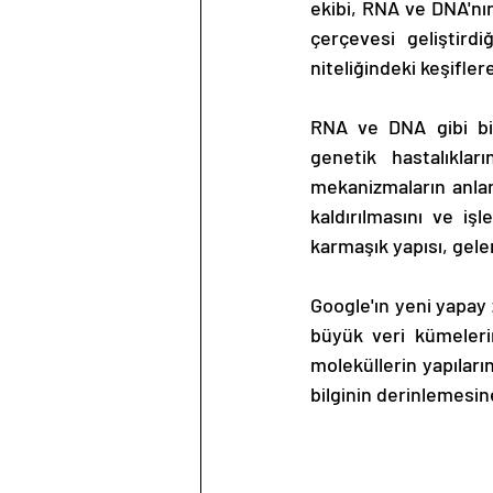
ekibi, RNA ve DNA'nın
çerçevesi geliştirdi
niteliğindeki keşifler
RNA ve DNA gibi biyo
genetik hastalıklar
mekanizmaların anlaml
kaldırılmasını ve iş
karmaşık yapısı, gel
Google'ın yeni yapay 
büyük veri kümelerin
moleküllerin yapıların
bilginin derinlemesine