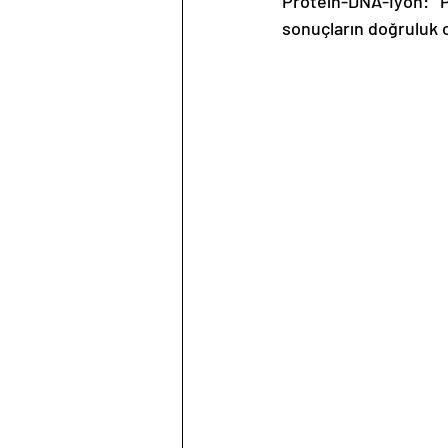
Protein-DNA-İyon: P
sonuçların doğruluk o