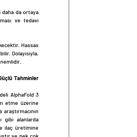
i daha da ortaya 
lması ve tedavi 
kecektir. Hassas 
lir. Dolayısıyla, 
nemlidir.
Güçlü Tahminler 
eli AlphaFold 3 
in etme üzerine 
a araştırmacının 
gibi alanlarda 
e ilaç üretimine 
ıştır ve pek çok 