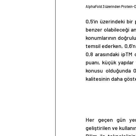
AlphaFold 3 üzerinden Protein-D
0,5'in üzerindeki bi
benzer olabileceği an
konumlarının doğruluğ
temsil ederken, 0,6'n
0,8 arasındaki ipTM d
puanı, küçük yapılar 
konusu olduğunda 0
kalitesinin daha göste
Her geçen gün yenil
geliştirilen ve kullan
Bilim ile teknolojin