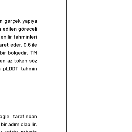
n gerçek yapıya 
 edilen göreceli 
nilir tahminleri 
et eder. 0,6 ile 
bir bölgedir. TM 
den az token söz 
a pLDDT tahmin 
gle tarafından 
ir adım olabilir. 
k refahı tahmin 