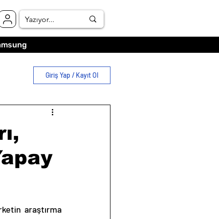
amsung
Giriş Yap / Kayıt Ol
ı,
Yapay
rketin araştırma 