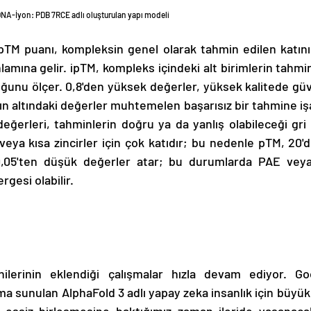
NA-İyon: PDB 7RCE adlı oluşturulan yapı modeli
r pTM puanı, kompleksin genel olarak tahmin edilen katını
lamına gelir. ipTM, kompleks içindeki alt birimlerin tahmin
unu ölçer. 0,8'den yüksek değerler, yüksek kalitede güve
ın altındaki değerler muhtemelen başarısız bir tahmine işar
eğerleri, tahminlerin doğru ya da yanlış olabileceği gri 
veya kısa zincirler için çok katıdır; bu nedenle pTM, 20'
,05'ten düşük değerler atar; bu durumlarda PAE vey
rgesi olabilir.
erinin eklendiği çalışmalar hızla devam ediyor. Goo
ıma sunulan AlphaFold 3 adlı yapay zeka insanlık için büyük b
in eşsiz birleşmesine baktığımız zaman ileride yaşanaca