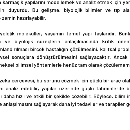
 karmaşık yapılarını modellemek ve analiz etmek için yen
ğini duyurdu. Bu gelişme, biyolojik bilimler ve tıp ala
e zemin hazırlayabilir.
lojik moleküller, yaşamın temel yapı taşlarıdır. Bunlar
ın ve biyolojik süreçlerin anlaşılmasında kritik önem
andırılması birçok hastalığın çözülmesini, kalıtsal prob
levsel sonuçlara dönüştürülmesini sağlayacaktır. Ancak 
eneksel bilimsel yöntemlerle henüz tam olarak çözülememi
zeka çerçevesi, bu sorunu çözmek için güçlü bir araç olabi
i analiz edebilir, yapılar üzerinde güçlü tahminlerde bu
ı daha hızlı ve etkili bir şekilde çözebilir. Böylece, bilim i
 anlaşılmasını sağlayarak daha iyi tedaviler ve terapiler gel