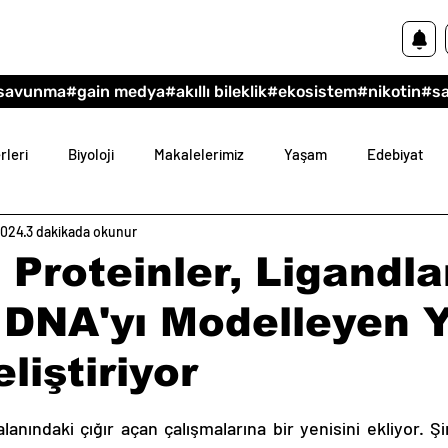
savunma
#gain medya
#akıllı bileklik
#ekosistem
#nikotin
#s
rleri
Biyoloji
Makalelerimiz
Yaşam
Edebiyat
2024
3 dakikada okunur
im
Felsefe
 Proteinler, Ligandlar
 DNA'yı Modelleyen 
liştiriyor
dız
anındaki çığır açan çalışmalarına bir yenisini ekliyor. Şi