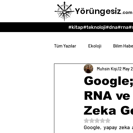
Yörüngesiz
.com
#kitap
#teknoloji
#dna
#rna
#
Tüm Yazılar
Ekoloji
Bilim Habe
Muhsin Kişi
12 May 
Teknoloji
Psikoloji
Eğit
Google;
RNA ve
Zeka Ge
5 üzerinden NaN yıl
Google, yapay zeka al