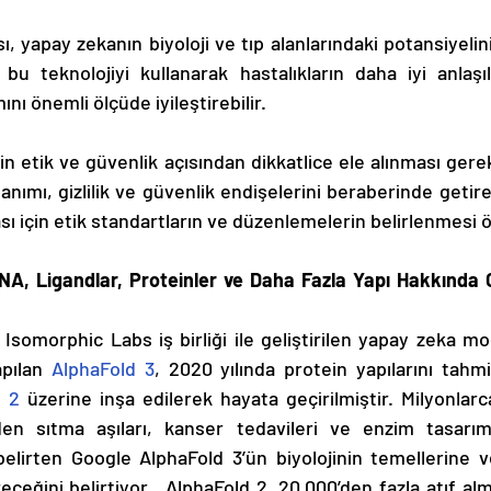
ı, yapay zekanın biyoloji ve tıp alanlarındaki potansiyelin
bu teknolojiyi kullanarak hastalıkların daha iyi anlaşı
nı önemli ölçüde iyileştirebilir.
n etik ve güvenlik açısından dikkatlice ele alınması gere
lanımı, gizlilik ve güvenlik endişelerini beraberinde getirebi
ı için etik standartların ve düzenlemelerin belirlenmesi ö
NA, Ligandlar, Proteinler ve Daha Fazla Yapı Hakkında 
somorphic Labs iş birliği ile geliştirilen yapay zeka mod
apılan 
AlphaFold 3
, 2020 yılında protein yapılarını tahm
d 2
 üzerine inşa edilerek hayata geçirilmiştir. Milyonlarc
en sıtma aşıları, kanser tedavileri ve enzim tasarımı 
belirten Google AlphaFold 3’ün biyolojinin temellerine v
receğini belirtiyor.  AlphaFold 2, 20.000’den fazla atıf alm