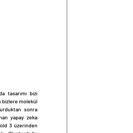
a tasarımı bizi 
 bizlere molekül 
turduktan sonra 
nan yapay zeka 
old 3 üzerinden 