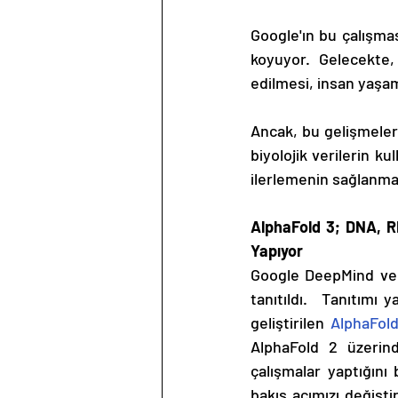
Google'ın bu çalışmas
koyuyor. Gelecekte, 
edilmesi, insan yaşamı
Ancak, bu gelişmeleri
biyolojik verilerin kul
ilerlemenin sağlanmas
AlphaFold 3; DNA, R
Yapıyor
Google DeepMind ve I
tanıtıldı.  Tanıtımı y
geliştirilen 
AlphaFol
AlphaFold 2 üzerind
çalışmalar yaptığını 
bakış açımızı değişti