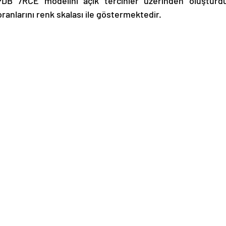
DB 7RCE modelini açık tercihler üzerinden oluşturdu
ranlarını renk skalası ile göstermektedir. 