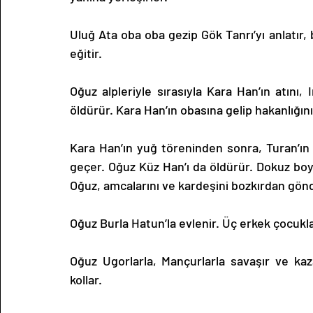
Uluğ Ata oba oba gezip Gök Tanrı’yı anlatır, 
eğitir.
Oğuz alpleriyle sırasıyla Kara Han’ın atını
öldürür. Kara Han’ın obasına gelip hakanlığını
Kara Han’ın yuğ töreninden sonra, Turan’ın
geçer. Oğuz Küz Han’ı da öldürür. Dokuz boy
Oğuz, amcalarını ve kardeşini bozkırdan gönd
Oğuz Burla Hatun’la evlenir. Üç erkek çocukla
Oğuz Ugorlarla, Mançurlarla savaşır ve kaza
kollar. 