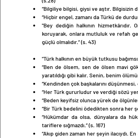
(s.28)
“Bilgiliye bilgisi, giysi ve aştır. Bilgisizin
“Hiçbir engel, zamanı da Türkü de durdur
"Bey dediğin halkının hizmetkârıdır. On
koruyarak, onlara mutluluk ve refah get
güçlü olmalıdır.” (s. 43)
"Türk halkının en büyük tutkusu bağımsızlı
“Ben de ölsem, sen de ölsen mavi gök
yaratıldığı gibi kalır. Senin, benim ölüm
“Kendinden çok başkalarını düşünmesi, o
“Her Türk gururludur ve verdiği sözü yerin
“Beden keyifsiz olunca yürek de ölgünleşi
“Bir Türk bedelini ödedikten sonra her şeyi
“Hükümdar da olsa, dünyalara da hükm
tariflere sığmazdı.” (s. 167)
“Akıp giden zaman her şeyin ilacıydı. En a