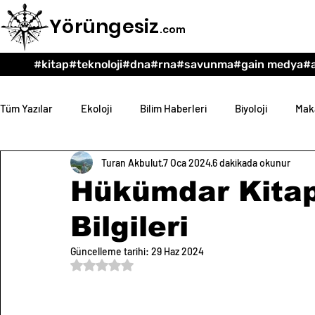
Yörüngesiz
.com
#kitap
#teknoloji
#dna
#rna
#savunma
#gain medya
#a
Tüm Yazılar
Ekoloji
Bilim Haberleri
Biyoloji
Maka
Turan Akbulut
7 Oca 2024
6 dakikada okunur
Teknoloji
Psikoloji
Eğitim
Felsefe
Hükümdar Kitap Ö
Bilgileri
Güncelleme tarihi:
29 Haz 2024
5 üzerinden NaN yıldız