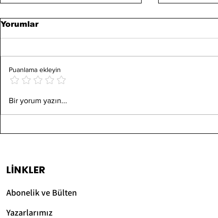
Yorumlar
Puanlama ekleyin
Ord. Prof. Dr. Ali Fuad
Uçurumu
Bir yorum yazın...
Kenarında
Başgil'den Gençlere
(Gülce Şiir
Tavsiyeler
LİNKLER
Abonelik ve Bülten
Yazarlarımız