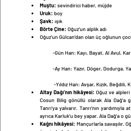
Muştu:
 sevindirici haber, müjde
Uruk:
 boy
Şavk:
 ışık
Börte Çine:
 Oğuz’un alplik adı
Oğuz’un Gülcan’dan olan üç oğlunun çocu
           -Gün Han: Kayı, Bayat, Al Avul, K
           -Ay Han: Yazır, Döger, Dodurga, Y
            -Yıldız Han: Avşar, Kızık, Beğdili,
Altay Dağı’nın hikâyesi:
 Oğuz ve alpleri
Cosun Bilig gönüllü olarak Ala Dağ’a g
Tanrı’ya yalvarır. Tanrı’nın yardımıyla at
ayrıca Karluk’u bey yapar. Ala Dağ’a o 
Kağnı hikâyesi:
 Mançurlarla savaşılır. O