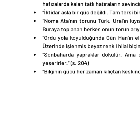
hafızalarda kalan tatlı hatıraların sevinci
“İktidar asla bir güç değildi. Tam tersi bi
“Noma Ata’nın torunu Türk, Ural’ın kıyısı
Buraya toplanan herkes onun torunlarıydı
“Ordu yola koyulduğunda Gün Han’ın eli
Üzerinde işlenmiş beyaz renkli hilal biçi
“Sonbaharda yapraklar dökülür. Ama 
yeşerirler.” (s. 204)
“Bilginin gücü her zaman kılıçtan keskindi