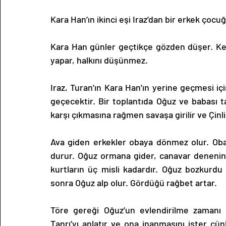
Kara Han’ın ikinci eşi Iraz’dan bir erkek çocu
Kara Han günler geçtikçe gözden düşer. Kend
yapar, halkını düşünmez.
Iraz, Turan’ın Kara Han’ın yerine geçmesi iç
geçecektir. Bir toplantıda Oğuz ve babası tar
karşı çıkmasına rağmen savaşa girilir ve Çinli
Ava giden erkekler obaya dönmez olur. Oba
durur. Oğuz ormana gider, canavar denenin 
kurtların üç misli kadardır. Oğuz bozkurdu 
sonra Oğuz alp olur. Gördüğü rağbet artar.
Töre gereği Oğuz’un evlendirilme zamanı ge
Tanrı’yı anlatır ve ona inanmasını ister ç