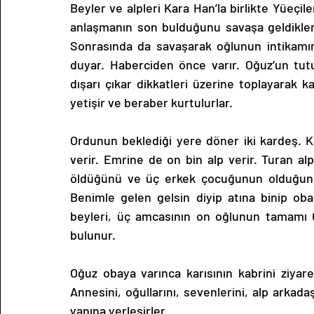
Beyler ve alpleri Kara Han’la birlikte Yüeçile
anlaşmanın son bulduğunu savaşa geldikleri
Sonrasında da savaşarak oğlunun intikamını
duyar. Haberciden önce varır. Oğuz’un tutuld
dışarı çıkar dikkatleri üzerine toplayarak k
yetişir ve beraber kurtulurlar.
Ordunun beklediği yere döner iki kardeş. Ka
verir. Emrine de on bin alp verir. Turan alp 
öldüğünü ve üç erkek çocuğunun olduğunu öğ
Benimle gelen gelsin diyip atına binip obas
beyleri, üç amcasının on oğlunun tamamı O
bulunur.
Oğuz obaya varınca karısının kabrini ziyaret 
Annesini, oğullarını, sevenlerini, alp arkadaş
yanına yerleşirler.