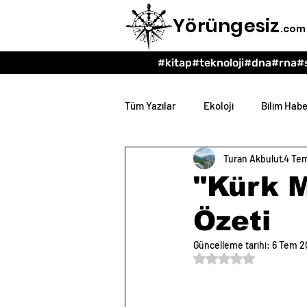
Yörüngesiz
.com
#kitap
#teknoloji
#dna
#rna
#
Tüm Yazılar
Ekoloji
Bilim Habe
Turan Akbulut
4 Te
Teknoloji
Psikoloji
Eğit
"Kürk 
Özeti
Güncelleme tarihi:
6 Tem 2
5 üzerinden NaN yıl