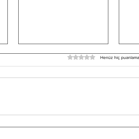
5 üzerinden 0 yıldız
Henüz hiç puanlama
Uçurumun
Ahm
Kenarındayım Hızır
Hik
(Gülce Şiiri)
Bak