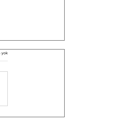
 yok
et Yesevi ve Divan-ı
met'e Genel Bir
ış