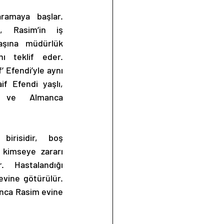
ramaya başlar. 
, Rasim’in iş 
aşına müdürlük 
nı teklif eder. 
’ Efendi’yle aynı 
f Efendi yaşlı, 
r ve Almanca 
irisidir, boş 
kimseye zararı 
 Hastalandığı 
vine götürülür. 
ınca Rasim evine 