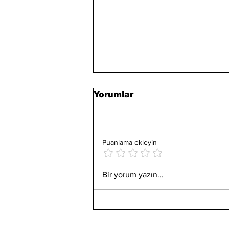
Yorumlar
Puanlama ekleyin
Ord. Prof. Dr. Ali Fuad
Bir yorum yazın...
Başgil'den Gençlere
Tavsiyeler