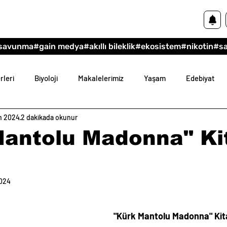
savunma
#gain medya
#akıllı bileklik
#ekosistem
#nikotin
#s
rleri
Biyoloji
Makalelerimiz
Yaşam
Edebiyat
m 2024
2 dakikada okunur
im
Felsefe
Mantolu Madonna" Ki
024
dız
"Kürk Mantolu Madonna" Kit