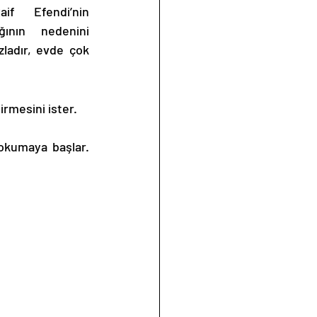
f Efendi’nin 
ğının nedenini 
ladır, evde çok 
irmesini ister.
okumaya başlar. 