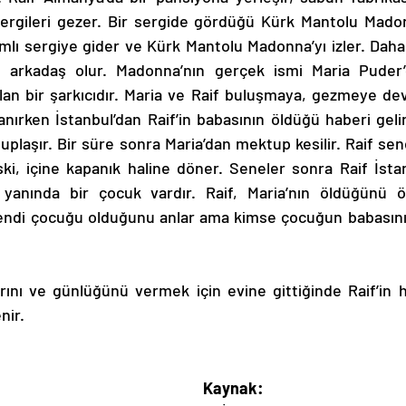
 sergileri gezer. Bir sergide gördüğü Kürk Mantolu Mado
amlı sergiye gider ve Kürk Mantolu Madonna’yı izler. Dah
ır, arkadaş olur. Madonna’nın gerçek ismi Maria Puder’
n bir şarkıcıdır. Maria ve Raif buluşmaya, gezmeye deva
anırken İstanbul’dan Raif’in babasının öldüğü haberi gelir.
uplaşır. Bir süre sonra Maria’dan mektup kesilir. Raif sen
ki, içine kapanık haline döner. Seneler sonra Raif İstanb
, yanında bir çocuk vardır. Raif, Maria’nın öldüğünü ö
endi çocuğu olduğunu anlar ama kimse çocuğun babasının
rını ve günlüğünü vermek için evine gittiğinde Raif’in h
nir.
Kaynak: