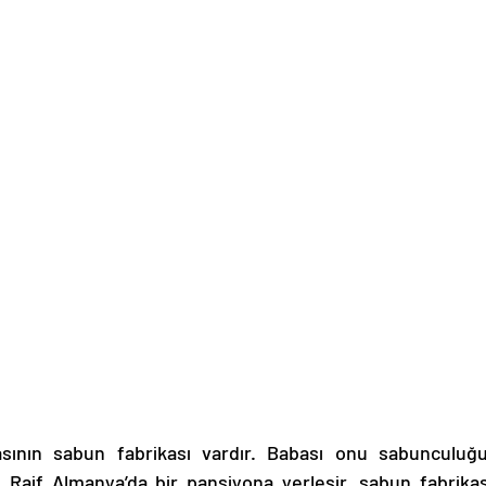
asının sabun fabrikası vardır. Babası onu sabunculuğu
 Raif Almanya’da bir pansiyona yerleşir, sabun fabrikası