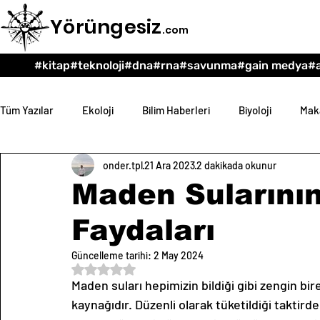
Yörüngesiz
.com
#kitap
#teknoloji
#dna
#rna
#savunma
#gain medya
#a
Tüm Yazılar
Ekoloji
Bilim Haberleri
Biyoloji
Maka
onder.tpl
21 Ara 2023
2 dakikada okunur
Teknoloji
Psikoloji
Eğitim
Felsefe
Maden Sularını
Faydaları
Güncelleme tarihi:
2 May 2024
5 üzerinden NaN yıldız
Maden suları hepimizin bildiği gibi zengin 
kaynağıdır. Düzenli olarak tüketildiği taktird