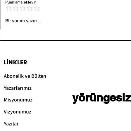
Puanlama ekleyin
Dikkat Sü
Alışkanlıklar Beyinde
Bir yorum yazın...
Kısalması
Nasıl Oluşur? Kırmak
Dijital Dü
Neden Zor? (Bilimsel
Beynimize
Açıklama)
LİNKLER
Abonelik ve Bülten
Yazarlarımız
yörüngesiz
Misyonumuz
Vizyonum
uz
Yazılar