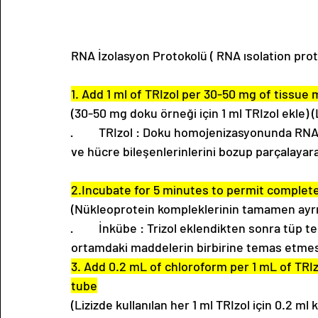
RNA İzolasyon Protokolü ( RNA ısolation prot
1. Add 1 ml of TRIzol per 30-50 mg of tissue 
(30-50 mg doku örneği için 1 ml TRIzol ekle) 
·         TRIzol : Doku homojenizasyonunda R
ve hücre bileşenlerinlerini bozup parçalayarak
2.Incubate for 5 minutes to permit complet
(Nükleoprotein kompleklerinin tamamen ayrıl
·         İnkübe : Trizol eklendikten sonra tüp 
ortamdaki maddelerin birbirine temas etmesi 
3. Add 0.2 mL of chloroform per 1 mL of TRIz
tube
(Lizizde kullanılan her 1 ml TRIzol için 0.2 ml