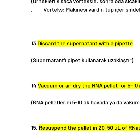
(Örnekleri kısaca vorteksle, sonra oda sıcak
·         Vorteks: Makinesi vardır, tüp içerisin
13.
Discard the supernatant with a pipette
(Supernatant’ı pipet kullanarak uzaklaştır)
14.
Vacuum or air dry the RNA pellet for 5–10
(RNA pelletlerini 5-10 dk havada ya da vakumla
15. 
Resuspend the pellet in 20–50 µL of RNa