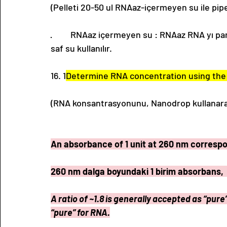
(Pelleti 20-50 ul RNAaz-içermeyen su ile pip
·         RNAaz içermeyen su : RNAaz RNA yı 
saf su kullanılır. 
16. 1
Determine RNA concentration using th
(RNA konsantrasyonunu, Nanodrop kullanarak
An absorbance of 1 unit at 260 nm correspo
260 nm dalga boyundaki 1 birim absorbans,  
A ratio of ~1.8 is generally accepted as “pure
“pure” for RNA.