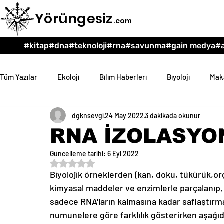
Yörüngesiz
.com
#kitap
#dna
#teknoloji
#rna
#savunma
#gain medya
#a
Tüm Yazılar
Ekoloji
Bilim Haberleri
Biyoloji
Maka
dgknsevgi
24 May 2022
3 dakikada okunur
Teknoloji
Psikoloji
Eğitim
Felsefe
RNA İZOLASYO
Güncelleme tarihi:
6 Eyl 2022
5 üzerinden NaN yıldız
Biyolojik örneklerden (kan, doku, tükürük,org
kimyasal maddeler ve enzimlerle parçalanıp,
sadece RNA'ların kalmasına kadar saflaştırm
numunelere göre farklılık gösterirken aşağı