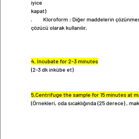
iyice
kapat)  
·         Kloroform : Diğer maddelerin çözünme
çözücü olarak kullanılır. 
4. Incubate for 2–3 minutes
(2-3 dk inkübe et)
5.Centrifuge the sample for 15 minutes at 
(Örnekleri, oda sıcaklığında (25 derece) , ma