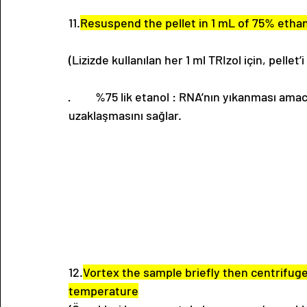
11.
Resuspend the pellet in 1 mL of 75% ethano
(Lizizde kullanılan her 1 ml TRIzol için, pellet’i 
·         %75 lik etanol : RNA’nın yıkanması ama
uzaklaşmasını sağlar. 
12.
Vortex the sample briefly then centrifug
temperature