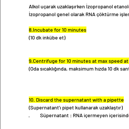
Alkol uçarak uzaklaşırken İzopropanol etano
İzopropanol genel olarak RNA çöktürme işlemi
8.Incubate for 10 minutes
(10 dk inkübe et)
9.Centrifuge for 10 minutes at max speed 
(Oda sıcaklığında, maksimum hızda 10 dk sant
10. Discard the supernatant with a pipette
(Supernatant’ı pipet kullanarak uzaklaştır)
·         Süpernatant : RNA içermeyen içerisind