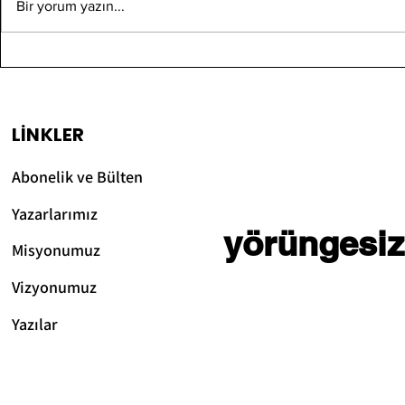
Maternal 
DNA İzolasyonu Nedir?
Bir yorum yazın...
Demek? H
DNA İzolasyonunda Tuz
Heteropla
Neden Kullanılır?
Mitokond
Yaşanan 
Neden Bel
Etkisini O
LİNKLER
Çıkarmakt
Abonelik ve Bülten
Yazarlarımız
yörüngesiz
Misyonumuz
Vizyonum
uz
Yazılar