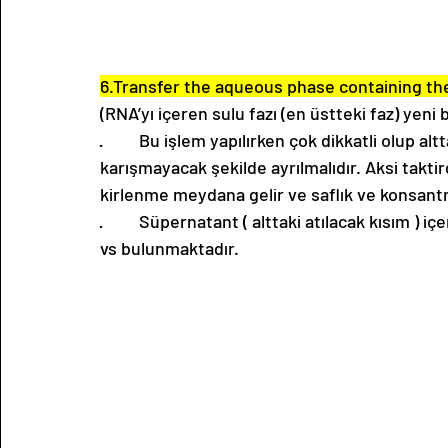
6.Transfer the aqueous phase containing th
(RNA’yı içeren sulu fazı (en üstteki faz) yeni b
·         Bu işlem yapılırken çok dikkatli olup al
karışmayacak şekilde ayrılmalıdır. Aksi taktir
kirlenme meydana gelir ve saflık ve konsantr
·         Süpernatant ( alttaki atılacak kısım ) 
vs bulunmaktadır. 