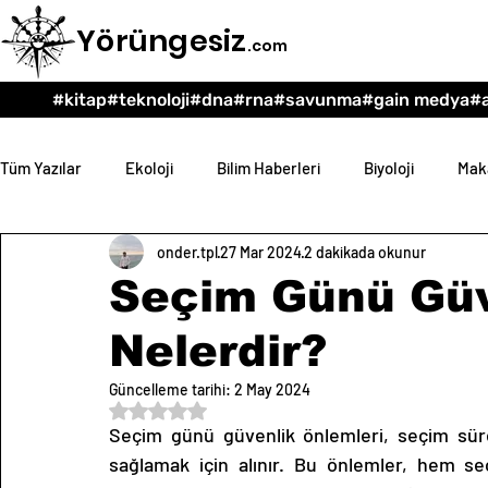
Yörüngesiz
.com
#kitap
#teknoloji
#dna
#rna
#savunma
#gain medya
#a
Tüm Yazılar
Ekoloji
Bilim Haberleri
Biyoloji
Maka
onder.tpl
27 Mar 2024
2 dakikada okunur
Teknoloji
Psikoloji
Eğitim
Felsefe
Seçim Günü Güv
Nelerdir?
Güncelleme tarihi:
2 May 2024
5 üzerinden NaN yıldız
Seçim günü güvenlik önlemleri, seçim süre
sağlamak için alınır. Bu önlemler, hem seç