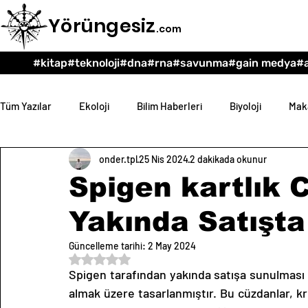
Yörüngesiz
.com
#kitap
#teknoloji
#dna
#rna
#savunma
#gain medya
#a
Tüm Yazılar
Ekoloji
Bilim Haberleri
Biyoloji
Maka
onder.tpl
25 Nis 2024
2 dakikada okunur
Teknoloji
Psikoloji
Eğitim
Felsefe
Spigen kartlık 
Yakında Satışta
Güncelleme tarihi:
2 May 2024
5 üzerinden NaN yıldız
Spigen tarafından yakında satışa sunulması 
almak üzere tasarlanmıştır. Bu cüzdanlar, kredi