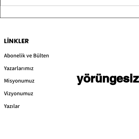
Ligandları, RNA ve
Bilgisaya
DNA'yı Modelleyen
Satışa Su
Yapay Zeka Geliştiriyor
ve Özellik
LİNKLER
Abonelik ve Bülten
Yazarlarımız
yörüngesiz
Misyonumuz
Vizyonum
uz
Yazılar