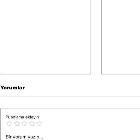
Yorumlar
Puanlama ekleyin
Google; Proteinler,
Reeder Di
Bir yorum yazın...