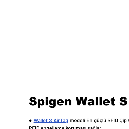
Spigen Wallet S
● 
Wallet S AirTag
 modeli En güçlü RFID Çip O
RFID engelleme koruması sağlar. 