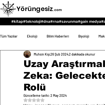
Yörüngesiz
.com
#kitap
#teknoloji
#dna
#rna
#savunma
#gain medya
#a
Tüm Yazılar
Ekoloji
Bilim Haberleri
Biyoloji
Maka
Muhsin Kişi
26 Şub 2024
2 dakikada okunur
Teknoloji
Psikoloji
Eğitim
Felsefe
Uzay Araştırma
Zeka: Gelecekt
Rolü
Güncelleme tarihi:
2 May 2024
5 üzerinden NaN yıldız