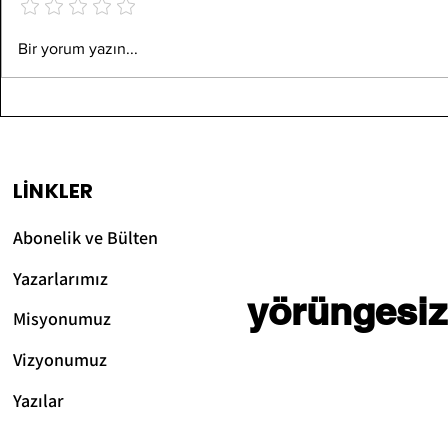
Google; Proteinler,
Reeder Di
Bir yorum yazın...
Ligandları, RNA ve
Bilgisaya
DNA'yı Modelleyen
Satışa Su
Yapay Zeka Geliştiriyor
ve Özellik
LİNKLER
Abonelik ve Bülten
Yazarlarımız
yörüngesiz
Misyonumuz
Vizyonum
uz
Yazılar