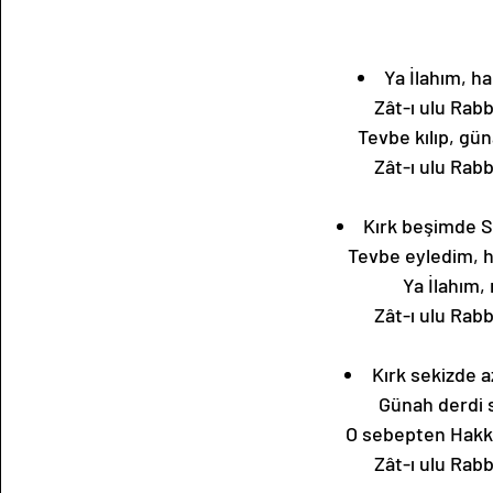
Ya İlahım, h
Zât-ı ulu Rab
Tevbe kılıp, g
Zât-ı ulu Rab
Kırk beşimde S
Tevbe eyledim, h
Ya İlahım,
Zât-ı ulu Rab
Kırk sekizde 
Günah derdi s
O sebepten Hakk
Zât-ı ulu Rab