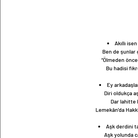
Akıllı ise
Ben de şunlar 
“Ölmeden önce 
Bu hadisi fik
Ey arkadaşla
Diri oldukça 
Dar lahitte
Lemekân’da Hakk’t
Aşk derdini t
Aşk yolunda c