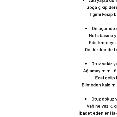
Altı yaşta du
Göğe çıkıp de
İlgimi kesip 
On üçümde ne
Nefs başına y
Kibirlenmeyi 
On dördümde to
Otuz sekiz y
Ağlamayım mı, öl
Ecel gelip
Bilmeden kaldım,
Otuz dokuz y
Vah ne yazık, 
İbadet edenler Hak