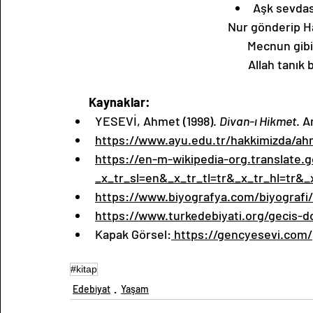
Aşk sevdas
Nur gönderip H
Mecnun gibi 
Allah tanık 
Kaynaklar:
YESEVİ, Ahmet (1998). 
Divan-ı Hikmet
. A
https://www.ayu.edu.tr/hakkimizda/ah
https://en-m-wikipedia-org.translate
_x_tr_sl=en&_x_tr_tl=tr&_x_tr_hl=tr&
https://www.biyografya.com/biyografi
https://www.turkedebiyati.org/gecis-d
Kapak Görsel:
https://gencyesevi.com/p
#kitap
Edebiyat
Yaşam