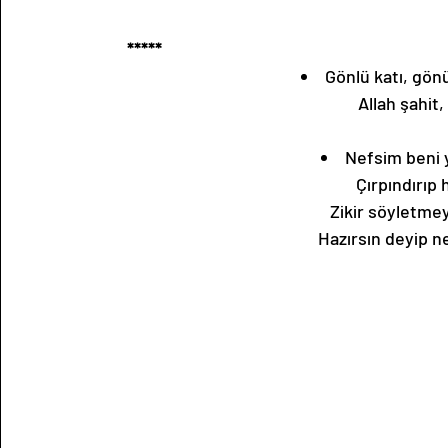
***** 
Gönlü katı, gönü
Allah şahit,
Nefsim beni y
Çırpındırıp 
Zikir söyletmey
Hazırsın deyip n