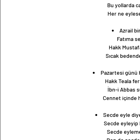
Bu yollarda 
Her ne eylese
Azrail b
Fatıma se
Hakk Mustafa
Sıcak bedende
Pazartesi günü 
Hakk Teala f
İbn-i Abbas s
Cennet içinde h
Secde eyle diy
Secde eyleyip 
Secde eylemey