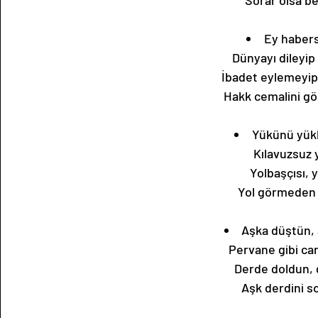
Sorar olsa be
Ey habers
Dünyayı dileyi
İbadet eylemeyip
Hakk cemalini g
Yükünü yükle
Kılavuzsuz 
Yolbaşçısı, 
Yol görmeden 
Aşka düştün, 
Pervane gibi ca
Derde doldun, 
Aşk derdini s