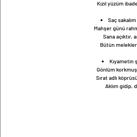
Kızıl yüzüm ibad
Saç sakalım
Mahşer günü rahm
Sana açıktır, 
Bütün melekler 
Kıyametin ş
Gönlüm korkmuş,
Sırat adlı köpr
Aklım gidip, d