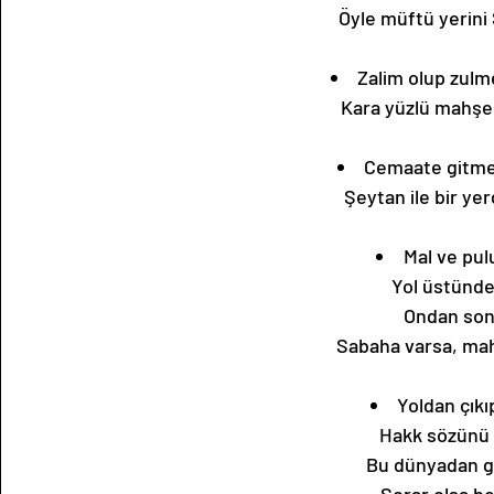
Öyle müftü yerini
Zalim olup zulm
Kara yüzlü mahşe
Cemaate gitmey
Şeytan ile bir ye
Mal ve pul
Yol üstünde
Ondan sonr
Sabaha varsa, mah
Yoldan çık
Hakk sözünü
Bu dünyadan g