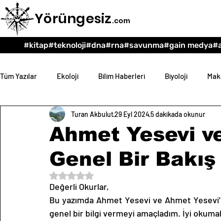
Yörüngesiz
.com
#kitap
#teknoloji
#dna
#rna
#savunma
#gain medya
#a
Tüm Yazılar
Ekoloji
Bilim Haberleri
Biyoloji
Maka
Turan Akbulut
29 Eyl 2024
5 dakikada okunur
Teknoloji
Psikoloji
Eğitim
Felsefe
Ahmet Yesevi ve
Genel Bir Bakış
5 üzerinden NaN yıldız
Değerli Okurlar,
Bu yazımda Ahmet Yesevi ve Ahmet Yesevi'nin
genel bir bilgi vermeyi amaçladım. İyi okumal