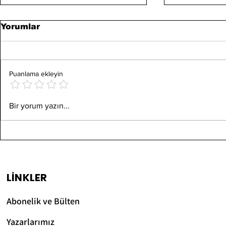
Yorumlar
Puanlama ekleyin
Dikkat Sü
Alışkanlıklar Beyinde
Bir yorum yazın...
Kısalması
Nasıl Oluşur? Kırmak
Dijital Dü
Neden Zor? (Bilimsel
Beynimize
Açıklama)
LİNKLER
Abonelik ve Bülten
Yazarlarımız