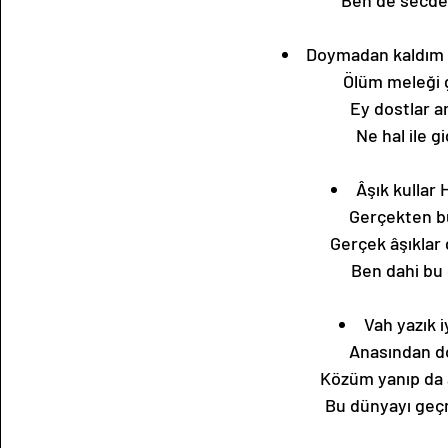
Ben de secde
Doymadan kaldım 
Ölüm meleği 
Ey dostlar 
Ne hal ile 
Âşık kullar
Gerçekten b
Gerçek âşıklar
Ben dahi bu 
Vah yazık i
Anasından d
Közüm yanıp da
Bu dünyayı geç