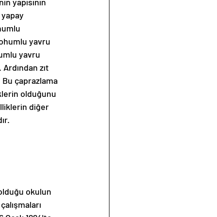
in yapısının 
 yapay 
humlu 
tohumlu yavru 
umlu yavru 
. Ardından zıt 
i. Bu çaprazlama 
klerin olduğunu 
liklerin diğer 
ır.
olduğu okulun 
 çalışmaları 