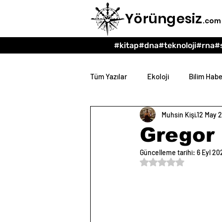
Yörüngesiz
.com
#kitap
#dna
#teknoloji
#rna
#
Tüm Yazılar
Ekoloji
Bilim Habe
Muhsin Kişi
12 May 
Teknoloji
Psikoloji
Eğit
Gregor 
Güncelleme tarihi:
6 Eyl 20
5 üzerinden NaN yıl