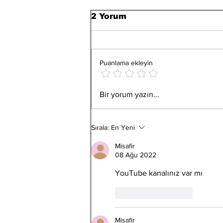
2 Yorum
Puanlama ekleyin
Yapay Etin Sağlığımız
Bir yorum yazın...
Üzerindeki Etkileri?
Bilim Ne Diyor?
Sırala:
En Yeni
Misafir
08 Ağu 2022
YouTube kanalınız var mı 
Beğen
Yanıtla
Misafir