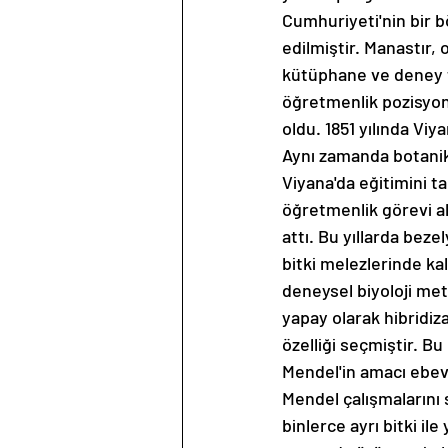
Cumhuriyeti'nin bir b
edilmiştir. Manastır,
kütüphane ve deney te
öğretmenlik pozisyonu
oldu. 1851 yılında Vi
Aynı zamanda botanik
Viyana'da eğitimini 
öğretmenlik görevi al
attı. Bu yıllarda beze
bitki melezlerinde ka
deneysel biyoloji meto
yapay olarak hibridiz
özelliği seçmiştir. Bu 
Mendel'in amacı ebeve
Mendel çalışmalarını s
binlerce ayrı bitki il