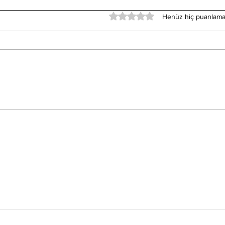
5 üzerinden 0 yıldız
Henüz hiç puanlama
Gerçeklik Algımız Ne
Uyk
Kadar Güvenilir? Beyin
Akti
Bizi Yanıltır mı?
Gec
Keş