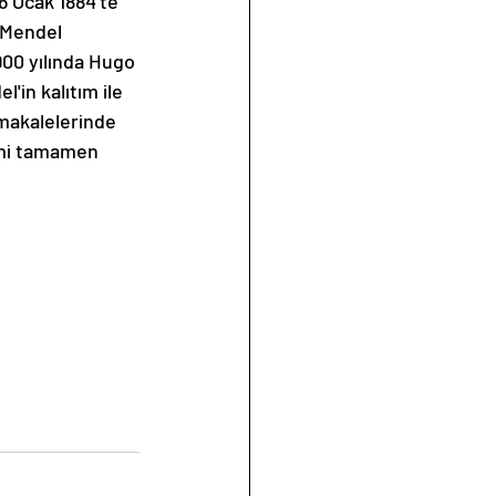
 Ocak 1884'te 
 Mendel 
900 yılında Hugo 
'in kalıtım ile 
e makalelerinde 
limi tamamen 