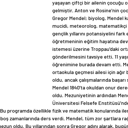
yaşayan çiftçi bir ailenin çocuğu 
gelmiştir. Anton ve Rosine'nin çoc
Gregor Mendel; biyolog, Mendel ka
mucidi, meteorolog, matematikçi ve
gençlik yıllarını potansiyelini fark
öğretmeninin eğitim hayatına de
istemesi üzerine Troppau'daki ort
gönderilmesini tavsiye etti. 11 yaş
öğrenimine burada devam etti. Me
ortaokula geçmesi ailesi için ağır b
oldu, ancak çalışmalarında başarı 
Mendel 1840'ta okuldan onur dere
oldu. Mezuniyetinin ardından Men
Üniversitesi Felsefe Enstitüsü'nde i
Bu programda özellikle fizik ve matematik konularında ile
 boş zamanlarında ders verdi. Mendel, tüm zor şartlara r
ezun oldu. Bu yıllarından sonra Gregor adını alarak, bugü