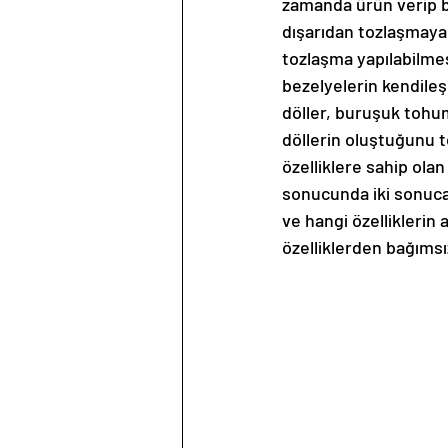
zamanda ürün verip bü
dışarıdan tozlaşmaya
tozlaşma yapılabilmes
bezelyelerin kendile
döller, buruşuk tohu
döllerin oluştuğunu te
özelliklere sahip olan
sonucunda iki sonuca 
ve hangi özelliklerin 
özelliklerden bağımsız