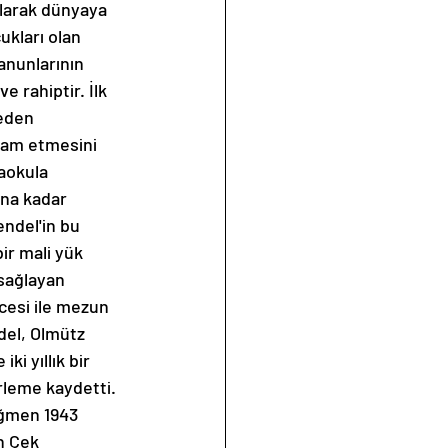
olarak dünyaya 
ukları olan 
nunlarının 
 rahiptir. İlk 
 eden 
vam etmesini 
aokula 
ına kadar 
ndel'in bu 
ir mali yük 
sağlayan 
cesi ile mezun 
del, Olmütz 
ki yıllık bir 
rleme kaydetti. 
ağmen 1943 
n Çek 