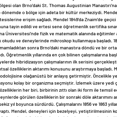
ölgesi olan Brno'daki St. Thomas Augustinian Manastırı'na
 o dönemde o bölge için adeta bir kültür merkeziydi. Mende
sislerine erişim sağladı. Mendel 1849'da Znaim'de geçici o
na tayin edildi ve ertesi sene öğretmenlik sertifika sınav
yana Üniversitesi'nde fizik ve matematik alanında eğitimler 
 okudu ve deneylerinde mikroskop kullanmaya başladı. 185
tamamladıktan sonra Brno'daki manastıra döndü ve bir orta
dı. Öğretmenlik yıllarında en çok bilinen çalışmalarına baş
lyelerde hibridizasyon çalışmalarının ilk serisini gerçekleşti
lıtsal özelliklerin aktarımı konusunu araştırmaya başladı. 
dolojisine olağanüstü bir anlayış getirmiştir. Öncelikle ye
asyonu kolay bir organizma seçmiştir. İzlemek üzere yedi g
özelliklerin her biri, birbirinin zıttı olan iki form ile temsil 
ynlerde görülen özelliklerin bir sonraki döle aktarımını ar
ekiz yıl boyunca sürdürdü. Çalışmalarını 1856 ve 1863 yılla
e yaptı. Mendel, deneyleri için bezelyeyi, yetiştirilmesinin k