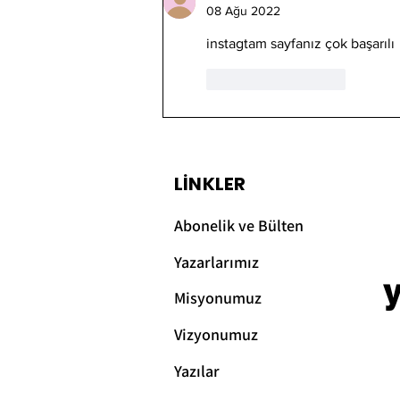
08 Ağu 2022
instagtam sayfanız çok başarılı 
Beğen
Yanıtla
LİNKLER
Abonelik ve Bülten
Yazarlarımız
Misyonumuz
Vizyonum
uz
Yazılar