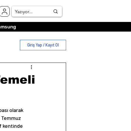
amsung
Giriş Yap / Kayıt Ol
Temeli
bası olarak 
0 Temmuz 
f kentinde 