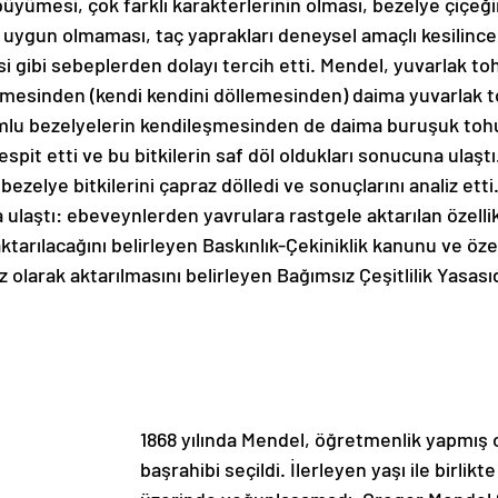
yümesi, çok farklı karakterlerinin olması, bezelye çiçeğin
 uygun olmaması, taç yaprakları deneysel amaçlı kesilince
i gibi sebeplerden dolayı tercih etti. Mendel, yuvarlak to
şmesinden (kendi kendini döllemesinden) daima yuvarlak 
mlu bezelyelerin kendileşmesinden de daima buruşuk toh
spit etti ve bu bitkilerin saf döl oldukları sonucuna ulaştı
 bezelye bitkilerini çapraz dölledi ve sonuçlarını analiz ett
ulaştı: ebeveynlerden yavrulara rastgele aktarılan özelli
aktarılacağını belirleyen Baskınlık-Çekiniklik kanunu ve özel
 olarak aktarılmasını belirleyen Bağımsız Çeşitlilik Yasasıd
1868 yılında Mendel, öğretmenlik yapmış 
başrahibi seçildi. İlerleyen yaşı ile birlikte