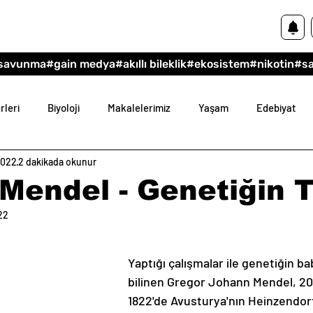
savunma
#gain medya
#akıllı bileklik
#ekosistem
#nikotin
#s
rleri
Biyoloji
Makalelerimiz
Yaşam
Edebiyat
2022
2 dakikada okunur
im
Felsefe
Mendel - Genetiğin 
22
dız
Yaptığı çalışmalar ile genetiğin ba
bilinen Gregor Johann Mendel, 2
1822'de Avusturya'nın Heinzendor