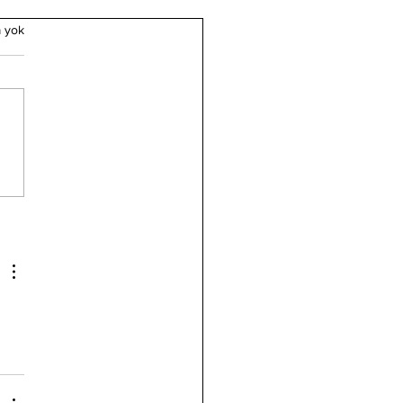
 yok
u Sırasında Beyin
vitesi: Bilinmeyen
e Süreçlerini
fedin