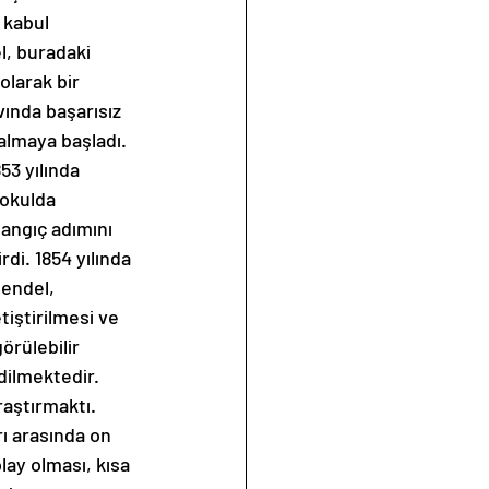
 kabul 
l, buradaki 
larak bir 
ında başarısız 
almaya başladı. 
3 yılında 
okulda 
langıç adımını 
rdi. 1854 yılında 
Mendel, 
tiştirilmesi ve 
örülebilir 
edilmektedir. 
aştırmaktı. 
rı arasında on 
olay olması, kısa 