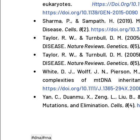
eukaryotes. 
Https://Doi.Org/10.
https://doi.org/10.1139/GEN-2015-0090
Sharma, P., & Sampath, H. (2019). Mi
Disease. 
Cells
, 
8
(2). 
https://doi.org/10
Taylor, R. W., & Turnbull, D. M. (2
DISEASE. 
Nature Reviews. Genetics
, 
6
(5)
Taylor, R. W., & Turnbull, D. M. (2
DISEASE. 
Nature Reviews. Genetics
, 
6
(5)
White, D. J., Wolff, J. N., Pierson, M
complexities of mtDNA inherita
https://doi.org/10.1111/J.1365-294X.200
Yan, C., Duanmu, X., Zeng, L., Liu, B., 
Mutations, and Elimination. 
Cells
, 
8
(4). 
h
#dna
#rna