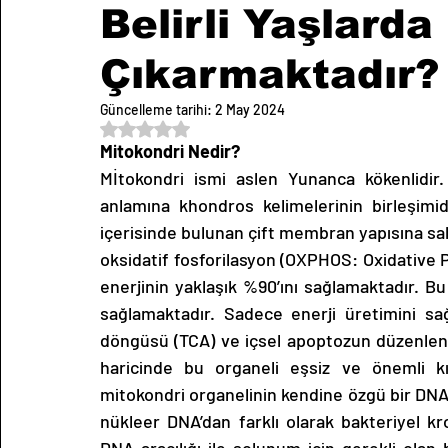
Belirli Yaşlarda
Çıkarmaktadır?
Güncelleme tarihi:
2 May 2024
5 üzerinden NaN yıldız
Mitokondri Nedir?
Mİtokondri ismi aslen Yunanca kökenlidir
anlamına khondros kelimelerinin birleşimi
içerisinde bulunan çift membran yapısına sah
oksidatif fosforilasyon (OXPHOS: Oxidative Ph
enerjinin yaklaşık %90’ını sağlamaktadır. Bu
sağlamaktadır. Sadece enerji üretimini sağ
döngüsü (TCA) ve içsel apoptozun düzenlenme
haricinde bu organeli eşsiz ve önemli kıa
mitokondri organelinin kendine özgü bir DNA
nükleer DNA’dan farklı olarak bakteriyel 