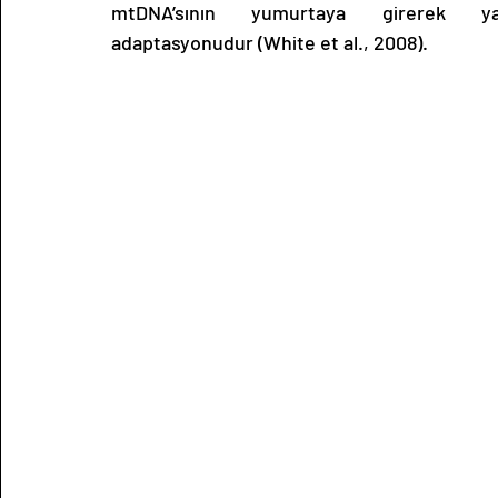
mtDNA’sının yumurtaya girerek ya
adaptasyonudur
 (White et al., 2008)
.