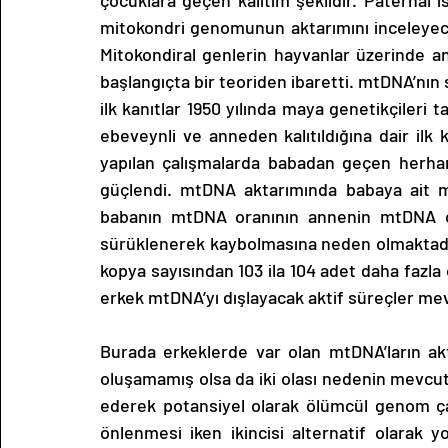
çocuklara geçen kalıtım şeklidir. Paternal 
mitokondri genomunun aktarımını inceleyecek
Mitokondiral genlerin hayvanlar üzerinde an
başlangıçta bir teoriden ibaretti. mtDNA’nın 
ilk kanıtlar 1950 yılında maya genetikçileri
ebeveynli ve anneden kalıtıldığına dair ilk k
yapılan çalışmalarda babadan geçen herha
güçlendi. mtDNA aktarımında babaya ait m
babanın mtDNA oranının annenin mtDNA or
sürüklenerek kaybolmasına neden olmaktadır
kopya sayısından 103 ila 104 adet daha fazla
erkek mtDNA’yı dışlayacak aktif süreçler me
Burada erkeklerde var olan mtDNA’ların akt
oluşamamış olsa da iki olası nedenin mevcut
ederek potansiyel olarak ölümcül genom çat
önlenmesi iken ikincisi alternatif olarak