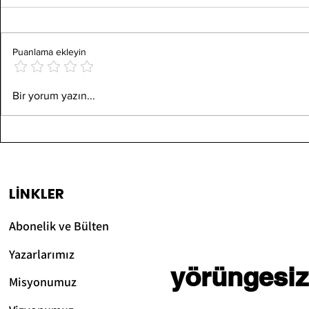
Puanlama ekleyin
Mikroplastikler
Çevre Kirli
Bir yorum yazın...
Vücudumuza Nasıl
Çeşitleri 
Giriyor?
Örnekler
LİNKLER
Abonelik ve Bülten
Yazarlarımız
yörüngesiz
Misyonumuz