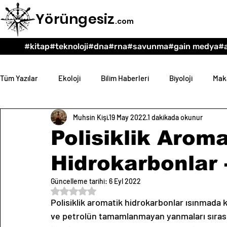
Yörüngesiz
.com
#kitap
#teknoloji
#dna
#rna
#savunma
#gain medya
#a
Tüm Yazılar
Ekoloji
Bilim Haberleri
Biyoloji
Maka
Muhsin Kişi
19 May 2022
1 dakikada okunur
Teknoloji
Psikoloji
Eğitim
Felsefe
Polisiklik Aroma
Hidrokarbonlar 
Güncelleme tarihi:
6 Eyl 2022
5 üzerinden NaN yıldız
Polisiklik aromatik hidrokarbonlar ısınmada 
ve petrolün tamamlanmayan yanmaları sırası